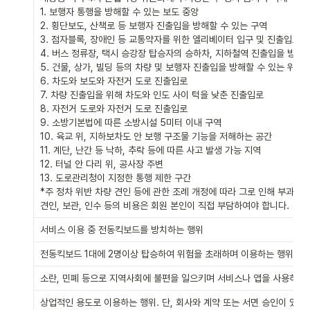
1. 보행자 통행을 방해할 수 있는 보도 중앙

2. 횡단보도, 산책로 등 보행자 진출입을 방해할 수 있는 구역

3. 점자블록, 장애인 등 교통약자를 위한 엘리베이터 입구 및 진출입로 주
4. 버스 정류장, 택시 승강장 탑승자의 승하차, 지하철역 진출입을 방해하
5. 건물, 상가, 빌딩 등의 차량 및 보행자 진출입을 방해할 수 있는 위치

6. 차도와 보도와 자전거 도로 진출입로

7. 차량 진출입을 위해 차도와 인도 사이 턱을 낮춘 진출입로

8. 자전거 도로와 자전거 도로 진출입로

9. 소방기본법에 따른 소방시설 5미터 이내 구역

10. 육교 위, 지하보차도 안 보행 구조물 기능을 저해하는 공간

11. 계단, 난간 등 낙하, 추락 등에 따른 사고 발생 가능 지역

12. 터널 안 다리 위, 공사장 주변

13. 도로관리청이 지정한 통행 제한 구간

*주 정차 위반 차량 견인 등에 관한 조례 개정에 따라 그로 인해 부과되는
견인, 보관, 인수 등의 비용은 회원 본인이 직접 부담하여야 합니다.
서비스 이용 중 전동킥보드를 방치하는 행위
전동킥보드 1대에 2명이상 탑승하여 위험을 초래하며 이용하는 행위
소란, 민폐 등으로 지역사회에 불편을 일으키며 서비스나 앱을 사용하는
상업적인 용도로 이용하는 행위. 단, 회사와 계약 또는 서면 승인이 있는