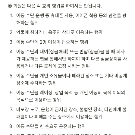
⑧ 회원은 다음 각 호의 행위를 하여서는 안됩니다.
1
.
이동 수단 운행 중 휴대폰 사용, 이어폰 착용 등의 안전을 방
해하는 행위
2
.
약물에 취하거나 음주인 상태로 이용하는 행위
3
.
이동 수단에 2명 이상이 탑승하는 행위
4
.
이동 수단의 대여(잠금해제) 또는 반납(잠금)을 할 때 회사
가 제공하는 앱을 통해서만 하여야 하며 다른 잠금장치를 사
용하거나 다른 물체에 고정 시키는 행위
5
.
이동 수단을 개인 소유물이나 폐쇄된 장소 또는 기타 비공개 
장소에 주차하는 행위
6
.
이동 수단을 레이싱, 상업 목적 등 개인 이동의 목적 이외의 
목적으로 이용하는 행위
7
.
비포장 도로, 운행이 금지된 장소, 불법인 장소, 타인에게 불
쾌함이나 피해를 주는 장소에서 이용하는 행위
8
.
이동 수단을 한 손으로 운전하는 행위