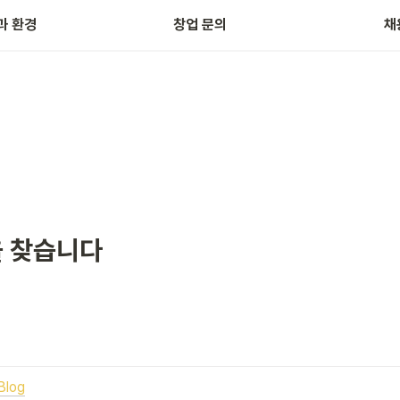
씽씽
과 환경
창업 문의
채
을 찾습니다
Blog