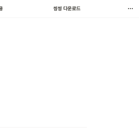
공지
용
씽씽 다운로드