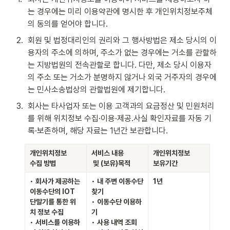
는 경우에는 미리 이용약관에 명시한 후 개인위치정보주체
의 동의를 얻어야 합니다.
2
.
회원 및 법정대리인의 권리와 그 행사방법은 제소 당시의 이
용자의 주소에 의하며, 주소가 없는 경우에는 거소를 관할하
는 지방법원의 전속관할로 합니다. 다만, 제소 당시 이용자
의 주소 또는 거소가 분명하지 않거나 외국 거주자의 경우에
는 민사소송법상의 관할법원에 제기합니다.
3
.
회사는 타사업자 또는 이용 고객과의 요금정산 및 민원처리
를 위해 위치정보 수집·이용·제공․사실 확인자료를 자동 기
록·보존하며, 해당 자료는 1년간 보관합니다.
개인위치정보 
서비스 내용
개인위치정보 
수집 방법
 및 (보유)목적
보유기간
• 
회사가 제공하는 
• 
내 주변 이동수단 
1년
이동수단의 IOT 
찾기
단말기를 통한 위
• 
이동수단 이용하
치 정보 수집 
기
• 
서비스를 이용하
• 
사용 내역 조회